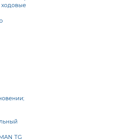
 ходовые
о
новении;
ильный
 MAN TG