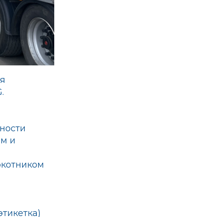
ся
.
сности
ом и
окотником
этикетка)