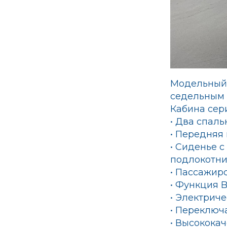
Модельный 
седельным 
Кабина сер
• Два спаль
• Передняя
• Сиденье 
подлокотн
• Пассажир
• Функция B
• Электрич
• Переключ
• Высококач