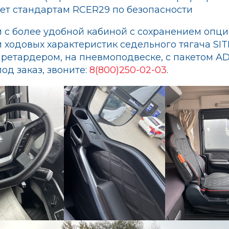
ует стандартам RCER29 по безопасности
 с более удобной кабиной с сохранением опци
 ходовых характеристик седельного тягача SI
, ретардером, на пневмоподвеске, с пакетом A
од заказ, звоните:
8(800)250-02-03
.