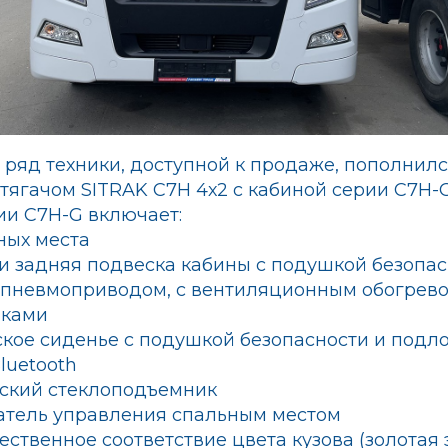
ряд техники, доступной к продаже, пополнил
тягачом SITRAK С7Н 4х2 с кабиной серии C7H-G
ии C7H-G включает:
ных места
 и задняя подвеска кабины с подушкой безопа
с пневмоприводом, с вентиляционным обогрев
иками
ское сиденье с подушкой безопасности и подл
luetooth
еский стеклоподъемник
атель управления спальным местом
ественное соответствие цвета кузова (золотая 