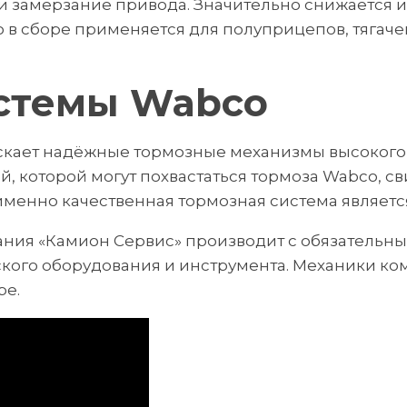
и замерзание привода. Значительно снижается 
 в сборе применяется для полуприцепов, тягачей
стемы Wabco
кает надёжные тормозные механизмы высокого 
, которой могут похвастаться тормоза Wabco, с
именно качественная тормозная система является
ния «Камион Сервис» производит с обязатель
кого оборудования и инструмента. Механики ко
ре.