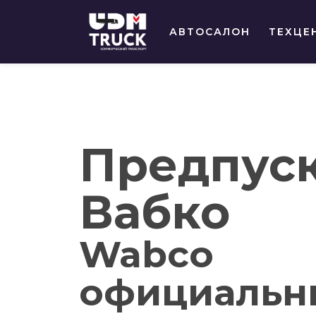
АВТОСАЛОН
ТЕХЦЕ
Предпуск
Вабко
Wabco
официальны