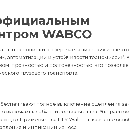
 официальным
ентром WABCO
а рынок новинки в сфере механических и элект
, автоматизации и устойчивости трансмиссий. W
вом, прочностью и долговечностью, что позволя
ского грузового транспорта.
беспечивают полное выключение сцепления за с
co включает в себя три составляющих. Это распр
линдр. Применяются ПГУ Wabco в качестве осв
давления и индикации износа.