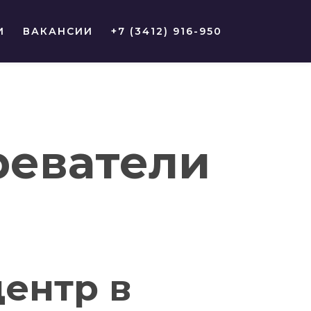
И
ВАКАНСИИ
+7 (3412) 916-950
реватели
ентр в