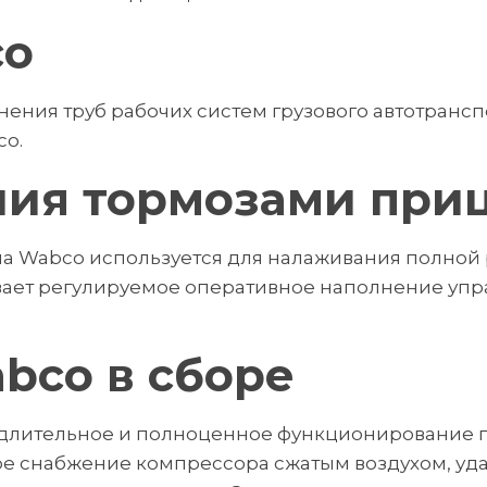
co
ения труб рабочих систем грузового автотрансп
o.
ния тормозами при
а Wabco используется для налаживания полной 
ивает регулируемое оперативное наполнение у
bco в сборе
 длительное и полноценное функционирование п
 снабжение компрессора сжатым воздухом, удал