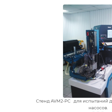
Стенд AVM2-PC для испытаний 
Rabotti Стенд для испытания и 
насосов.
Common Rai