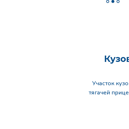
Кузо
Участок кузо
тягачей приц