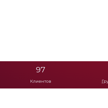
123
Клиентов
Г
р