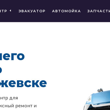
НТР
ЭВАКУАТОР
АВТОМОЙКА
ЗАПЧАСТ
шего
о
Ижевске
нтр для
ксный ремонт и