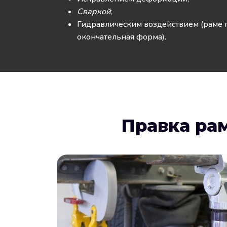
Сваркой
;
Гидравлическим воздействием (раме 
окончательная форма).
Правка ра