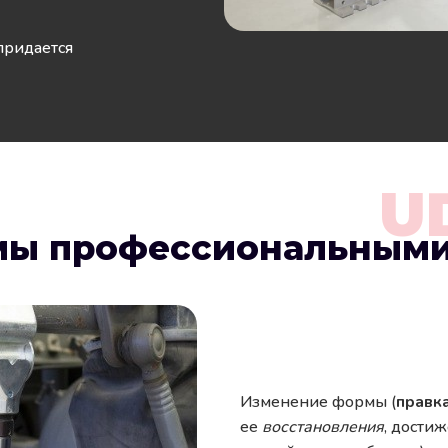
придается
U
мы профессиональными
Изменение формы (
правк
ее
восстановления
, дости