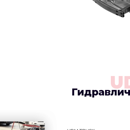
U
Гидравли