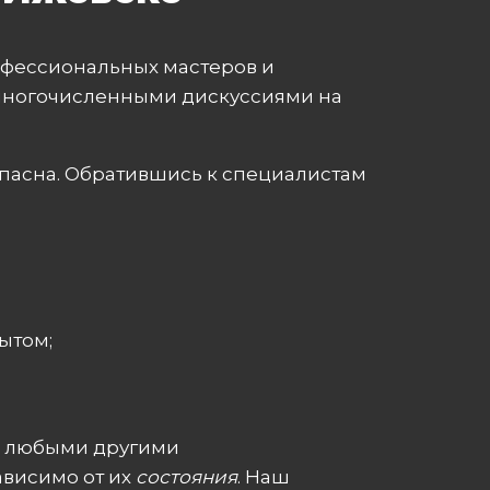
офессиональных мастеров и
 многочисленными дискуссиями на
опасна. Обратившись к специалистам
ытом;
я любыми другими
ависимо от их
состояния
. Наш