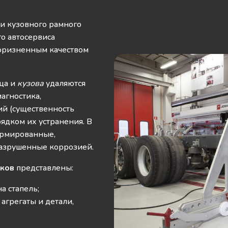
и кузовного рамного
о автосервиса
коризненным качеством
ища и
кузова
удаляются
агностика,
й (существенность
рядком их устранения. В
ормированные,
разрушенные коррозией.
иков
представлены:
а стапель;
агрегаты и детали,