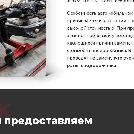
«UDM TRUCK» - есть все для 
Особенность автомобильной р
причисляется к категории н
высокой стоимостью. При пр
замененной рамой у потенци
касающиеся причин замены,
стоимости внедорожника. В
проводят не замену (что очен
рамы внедорожника
.
K
ы предоставляем