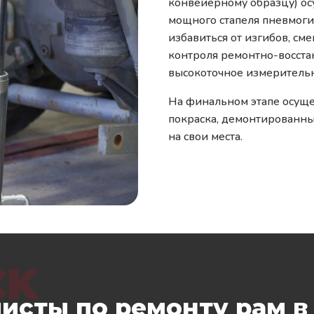
конвейерному образцу) о
мощного стапеля пневмогид
избавиться от изгибов, см
контроля ремонтно-восста
высокоточное измеритель
На финальном этапе осуще
покраска, демонтированны
на свои места.
CK
исты по ремонту рам в