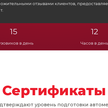
ожительными отзывами клиентов, предоставляет
т.
15
12
узовиков в день
Часов в ден
Сертификаты
дтверждают уровень подготовки автоме